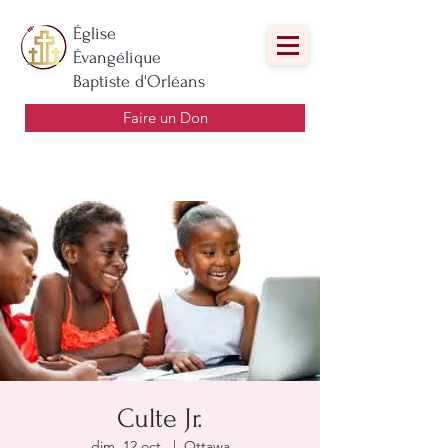
Église
Évangélique
Baptiste d'Orléans
Faire un Don
Culte Jr.
dim. 12 oct.
  |  
Ottawa