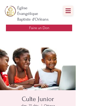
Église
Évangélique
Baptiste d'Orléans
Faire un Don
Culte Junior
dim. 21 déc.
  |  
Ottawa