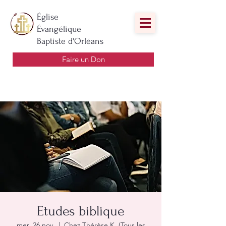
Église
Évangélique
Baptiste d'Orléans
Faire un Don
Etudes biblique
mer. 26 nov.
  |  
Chez Thérèse K. (Tous les