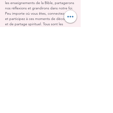
les enseignements de la Bible, partagerons 
nos réflexions et grandirons dans notre foi. 
Peu importe où vous êtes, connectez-vous 
et participez à ces moments de découverte 
et de partage spirituel. Tous sont les 
bienvenus !
Partager cet événement
Église Évangélique Baptiste d'Orléans
(613) 612-9091
info@eebo.ca
3752, Ch. Innes Orléans, K1W 0C8
(Landmark, salle 5)