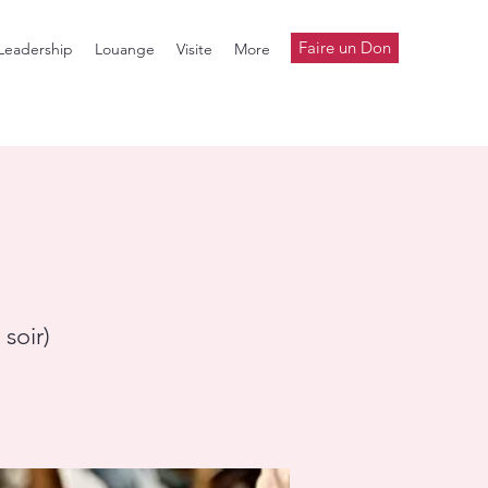
Faire un Don
Leadership
Louange
Visite
More
soir)