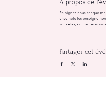
À propos de l'
Rejoignez-nous chaque merc
ensemble les enseignements 
vous êtes, connectez-vous e
!
Partager cet é
Église Évangélique Baptiste d'O
(613) 612-9091
info@eebo.ca