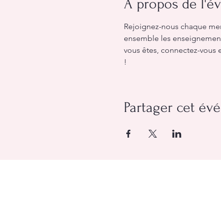
À propos de l'
Rejoignez-nous chaque merc
ensemble les enseignements 
vous êtes, connectez-vous e
!
Partager cet é
Église Évangélique Baptiste d'O
(613) 612-9091
info@eebo.ca