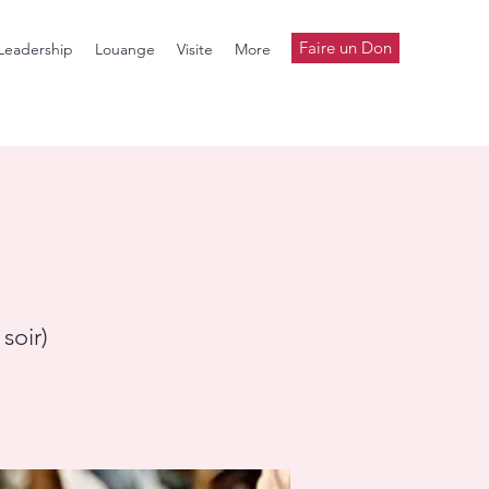
Faire un Don
Leadership
Louange
Visite
More
soir)