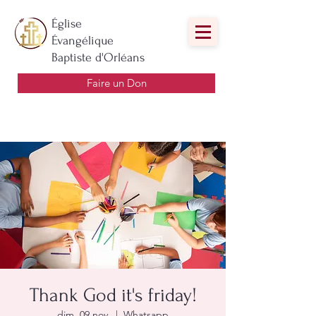
Église
Évangélique
Baptiste d'Orléans
Faire un Don
Thank God it's friday!
dim. 09 nov.
  |  
Whatsapp