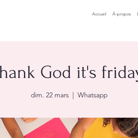
Accueil
À-propos
hank God it's frida
dim. 22 mars
  |  
Whatsapp