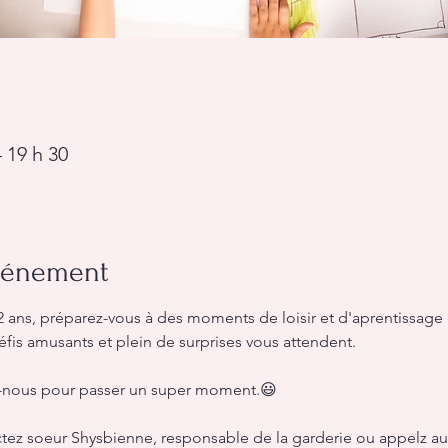
 19 h 30
événement
12 ans, préparez-vous à des moments de loisir et d'aprentissage
is amusants et plein de surprises vous attendent.
z-nous pour passer un super moment.😃
tez soeur Shysbienne, responsable de la garderie ou appelz au 