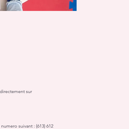
 directement sur 
numero suivant : (613) 612 