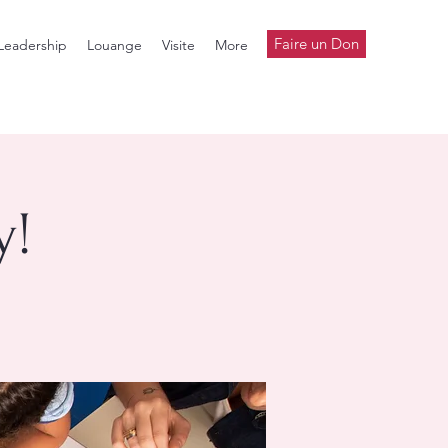
Faire un Don
Leadership
Louange
Visite
More
y!