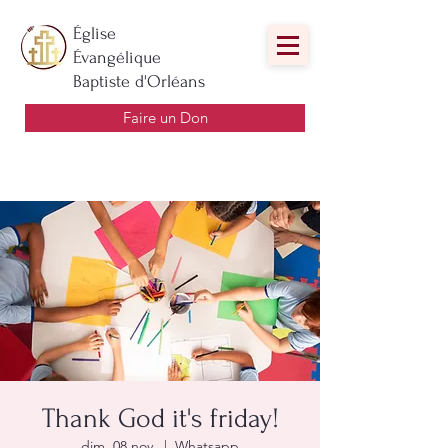
Église
Évangélique
Baptiste d'Orléans
Faire un Don
Thank God it's friday!
dim. 08 nov.
  |  
Whatsapp