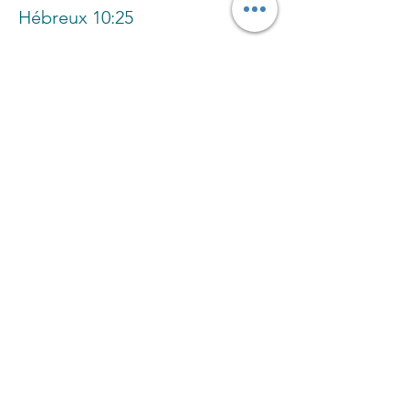
Hébreux 10:25
«N'abandonnons pas notre 
assemblée, comme c'est la 
coutume de quelques-uns; 
mais exhortons-nous 
réciproquement, et cela 
d'autant plus que vous voyez 
s'approcher le jour.»
Previous
Next
Église Évangélique Baptiste d'Orléans
(613) 612-9091