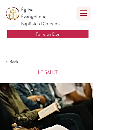
Église
Évangélique
Baptiste d'Orléans
Faire un Don
< Back
LE SALUT